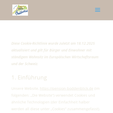
Diese Cookie-Richtlinie wurde zuletzt am 18.12.2025
aktualisiert und gilt für Bürger und Einwohner mit
ständigem Wohnsitz im Europäischen Wirtschaftsraum
und der Schweiz.
1. Einführung
Unsere Website,
https://pension-boddenblick.de
(im
folgenden: „Die Website“) verwendet Cookies und
ähnliche Technologien (der Einfachheit halber
werden all diese unter „Cookies“ zusammengefasst).